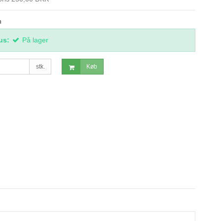
n
us:
På lager
stk.
Køb