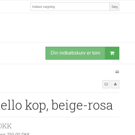
Søg
Din indkøbskurv er tom
ello kop, beige-rosa
 DKK
spris 250,00 DKK