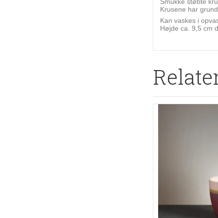
Smukke støbte kru
Krusene har grundl
Kan vaskes i opva
Højde ca. 9,5 cm d
Relate