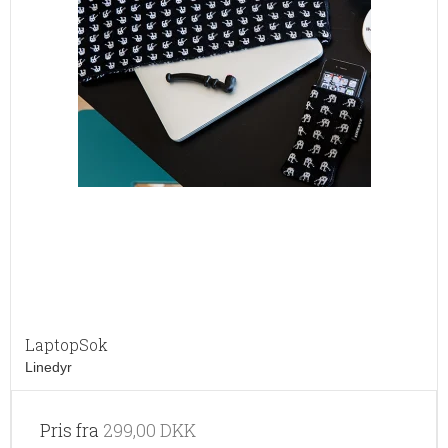
LaptopSok
Linedyr
Pris fra
299,00 DKK