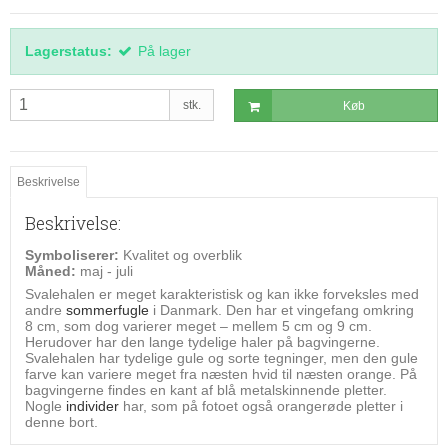
Lagerstatus:
På lager
stk.
Køb
Beskrivelse
Beskrivelse:
Symboliserer:
Kvalitet og overblik
Måned:
maj - juli
Svalehalen er meget karakteristisk og kan ikke forveksles med
andre
sommerfugle
i Danmark. Den har et vingefang omkring
8 cm, som dog varierer meget – mellem 5 cm og 9 cm.
Herudover har den lange tydelige haler på bagvingerne.
Svalehalen har tydelige gule og sorte tegninger, men den gule
farve kan variere meget fra næsten hvid til næsten orange. På
bagvingerne findes en kant af blå metalskinnende pletter.
Nogle
individer
har, som på fotoet også orangerøde pletter i
denne bort.