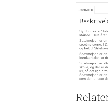
Beskrivelse
Beskrivel
Symboliserer:
Int
Måned:
Hele året.
Spætmejsen er en m
spætmejserne. I D
og helt til Stillehav
Spætmejsen er en l
karakteristisk, at
Spætmejsen er altæ
skove, og der er d
ler, så det lige p
Spætmejsen er en 
som den eneste da
Relate