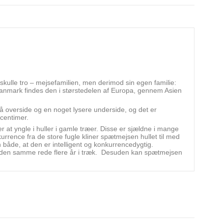
kulle tro – mejsefamilien, men derimod sin egen familie:
anmark findes den i størstedelen af Europa, gennem Asien
rå overside og en noget lysere underside, og det er
 centimer.
at yngle i huller i gamle træer. Disse er sjældne i mange
rrence fra de store fugle kliner spætmejsen hullet til med
 både, at den er intelligent og konkurrencedygtig.
e den samme rede flere år i træk. Desuden kan spætmejsen