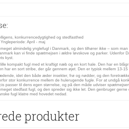
se:
elligens, konkurrencedygtighed og stedfasthed
 Yngleperiode: April - maj
eget almindelig ynglefugl i Danmark, og den tilhører ikke – som man s
anmark kan vi finde spætmejsen i ældre løvskove og parker. Udenfor D
ets kyst.
ille kompakt fugl med et kraftigt næb og en kort hale. Den har en blåg
 den har en sort stribe, der går gennem øjet. Den er typisk mellem 13-15
dende, idet den både æder insekter, frø og nødder, og den foretrækker 
erfor stor konkurrence mellem de hulerugende fugle. For at undgå konku
ræcis passer til dens egen størrelse, og på den måde udviser spætmejsen
meget stedfast fugl, og den spreder sig ikke let. Den genbruger gern
nske fugl klatre med hovedet nedad.
rede produkter