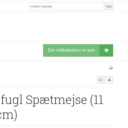
Søg
Din indkøbskurv er tom
fugl Spætmejse (11
cm)