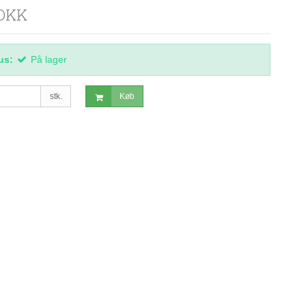
 DKK
us:
På lager
stk.
Køb