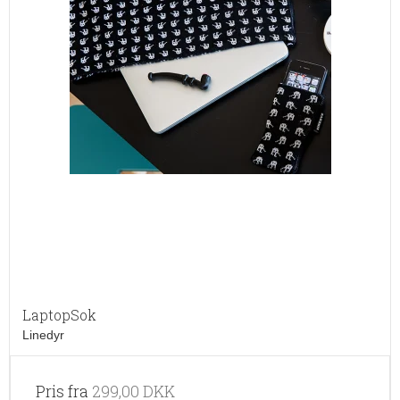
LaptopSok
Linedyr
Pris fra
299,00 DKK