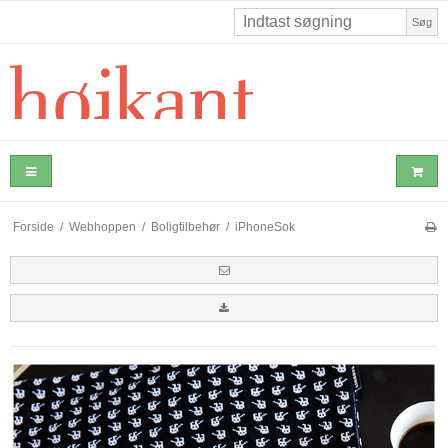
Søg
Forside
/
Webhoppen
/
Boligtilbehør
/
iPhoneSok