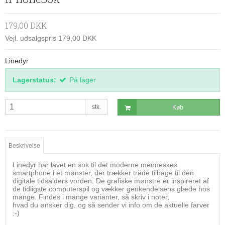
179,00 DKK
Vejl. udsalgspris 179,00 DKK
Linedyr
Lagerstatus:
På lager
stk.
Køb
Beskrivelse
Linedyr har lavet en sok til det moderne menneskes
smartphone i et mønster, der trækker tråde tilbage til den
digitale tidsalders vorden: De grafiske mønstre er inspireret af
de tidligste computerspil og vækker genkendelsens glæde hos
mange. Findes i mange varianter, så skriv i noter,
hvad du ønsker dig, og så sender vi info om de aktuelle farver
:-)