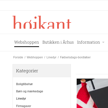
Webshoppen
Butikken i Århus
Information
Forside
/
Webhoppen
/
Linedyr
/
Fødselsdags-bordløber
Kategorier
Boligtilbehør
Børn og mærkedage
Linedyr
Firmagaver