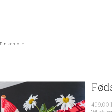
Din konto
Fød
499,00
Vejl. udsalg