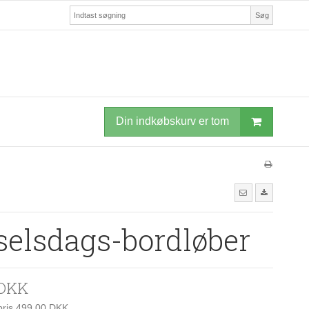
Søg
Din indkøbskurv er tom
selsdags-bordløber
 DKK
spris 499,00 DKK