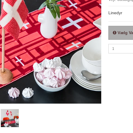
Linedyr
Vælg Va