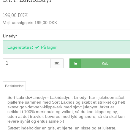
199,00 DKK
Vejl. udsalgspris 199,00 DKK
Linedyr
Lagerstatus:
På lager
stk.
Køb
Beskrivelse
Sort Lakrids+Linedyr= Lakridsdyr... Linedyr har i juletiden slået
pjalterne sammen med Sort Lakrids og skabt et strikket og helt
skævt gør-det-selv-klippe-ark med sjovt julepynt. Arket er
strikket i 100% merinould og valket, så du kan klippe og sy,
uden at det trævler. Leveres med fyld og snore, så du skal kun
levere synål og entusiasme :-)
Sættet indeholder en gris, et hjerte, en nisse og et juletræ.