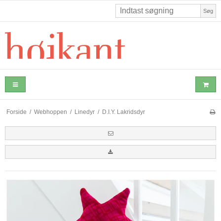
Søg
Forside
/
Webhoppen
/
Linedyr
/
D.I.Y. Lakridsdyr